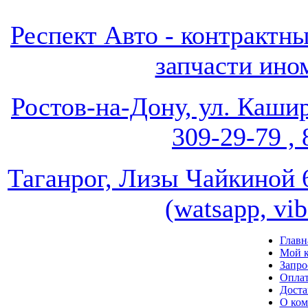
Респект Авто - контрак
запчасти ином
Ростов-на-Дону, ул. Кашир
309-29-79 , 
Таганрог, Лизы Чайкиной 67
(watsapp, vi
Главн
Мой к
Запро
Опла
Доста
О ко