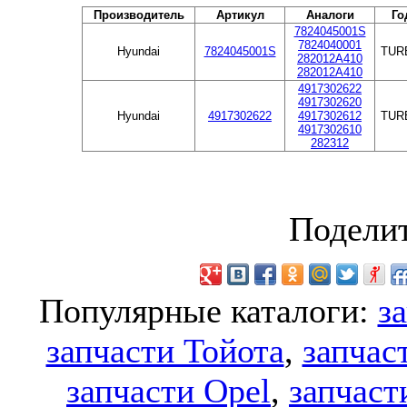
Производитель
Артикул
Аналоги
Го
7824045001S
7824040001
Hyundai
7824045001S
TUR
282012A410
282012A410
4917302622
4917302620
Hyundai
4917302622
4917302612
TUR
4917302610
282312
Поделит
Популярные каталоги:
з
запчасти Тойота
,
запчас
запчасти Opel
,
запчаст