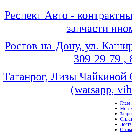
Респект Авто - контрак
запчасти ином
Ростов-на-Дону, ул. Кашир
309-29-79 , 
Таганрог, Лизы Чайкиной 67
(watsapp, vi
Главн
Мой к
Запро
Опла
Доста
О ко