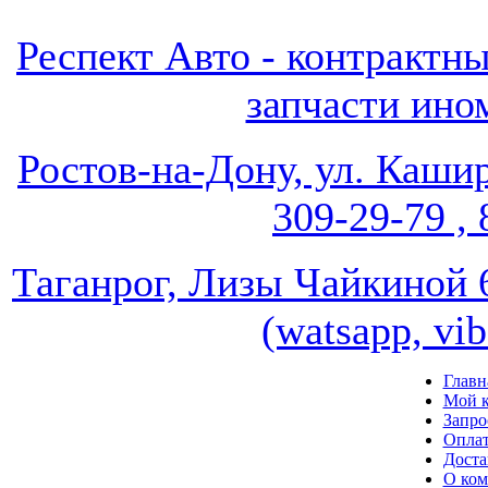
Респект Авто - контрак
запчасти ином
Ростов-на-Дону, ул. Кашир
309-29-79 , 
Таганрог, Лизы Чайкиной 67
(watsapp, vi
Главн
Мой к
Запро
Опла
Доста
О ко