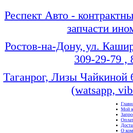
Респект Авто - контрак
запчасти ином
Ростов-на-Дону, ул. Кашир
309-29-79 , 
Таганрог, Лизы Чайкиной 67
(watsapp, vi
Главн
Мой к
Запро
Опла
Доста
О ко