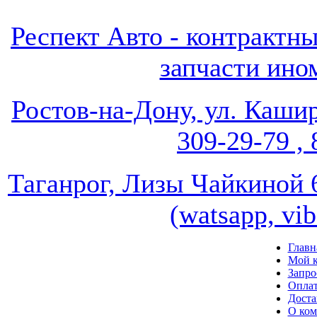
Респект Авто - контрак
запчасти ином
Ростов-на-Дону, ул. Кашир
309-29-79 , 
Таганрог, Лизы Чайкиной 67
(watsapp, vi
Главн
Мой к
Запро
Опла
Доста
О ко