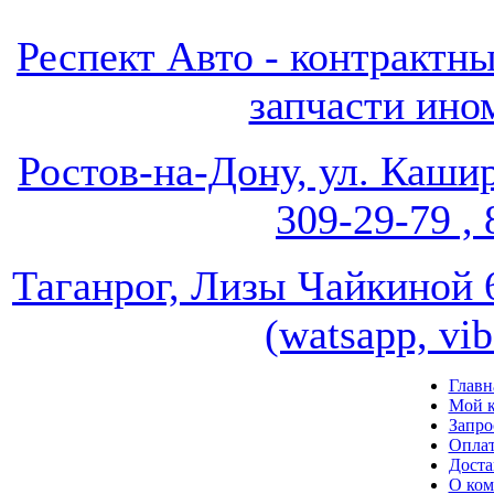
Респект Авто - контрак
запчасти ином
Ростов-на-Дону, ул. Кашир
309-29-79 , 
Таганрог, Лизы Чайкиной 67
(watsapp, vi
Главн
Мой к
Запро
Опла
Доста
О ко