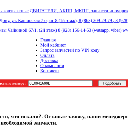
 - контрактные ДВИГАТЕЛИ, АКПП, МКПП, запчасти иномарок 
ону, ул. Каширская 7 офис 8 (1й этаж), 8 (863) 309-29-79 , 8 (928
изы Чайкиной 67/1, (2й этаж) 8 (928) 156-14-53 (watsapp, viber) 
Главная
Мой кабинет
Запрос запчастей по VIN коду
Оплата
Доставка
О компании
Контакты
асти по номеру:
 то, что искали?. Оставьте заявку, наши менеджер
 необходимой запчасти.