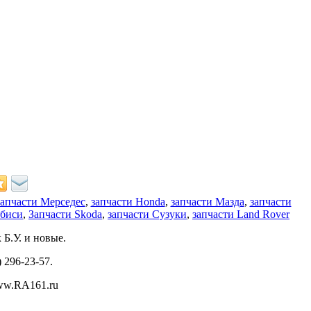
запчасти Мерседес
,
запчасти Honda
,
запчасти Мазда
,
запчасти
убиси
,
Запчасти Skoda
,
запчасти Сузуки
,
запчасти Land Rover
Б.У. и новые.
) 296-23-57.
www.RA161.ru