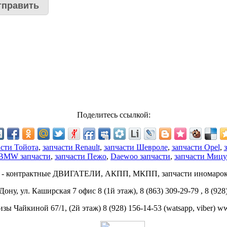
Поделитесь ссылкой:
асти Тойота
,
запчасти Renault
,
запчасти Шевроле
,
запчасти Opel
,
BMW запчасти
,
запчасти Пежо
,
Daewoo запчасти
,
запчасти Миц
 - контрактные ДВИГАТЕЛИ, АКПП, МКПП, запчасти иномарок 
ону, ул. Каширская 7 офис 8 (1й этаж), 8 (863) 309-29-79 , 8 (928
изы Чайкиной 67/1, (2й этаж) 8 (928) 156-14-53 (watsapp, viber) 