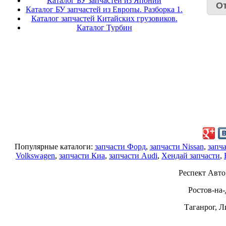
Каталог БУ запчастей из Японии
Каталог БУ запчастей из Европы. Разборка 1.
Каталог запчастей Китайских грузовиков.
Каталог Турбин
Популярные каталоги:
запчасти Форд
,
запчасти Nissan
,
запч
Volkswagen
,
запчасти Киа
,
запчасти Audi
,
Хендай запчасти
,
Респект Авто
Ростов-на-Д
Таганрог, Л