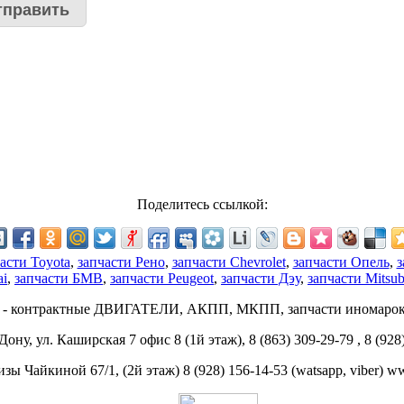
Поделитесь ссылкой:
асти Toyota
,
запчасти Рено
,
запчасти Chevrolet
,
запчасти Опель
,
з
ai
,
запчасти БМВ
,
запчасти Peugeot
,
запчасти Дэу
,
запчасти Mitsub
 - контрактные ДВИГАТЕЛИ, АКПП, МКПП, запчасти иномарок 
ону, ул. Каширская 7 офис 8 (1й этаж), 8 (863) 309-29-79 , 8 (928
изы Чайкиной 67/1, (2й этаж) 8 (928) 156-14-53 (watsapp, viber) 