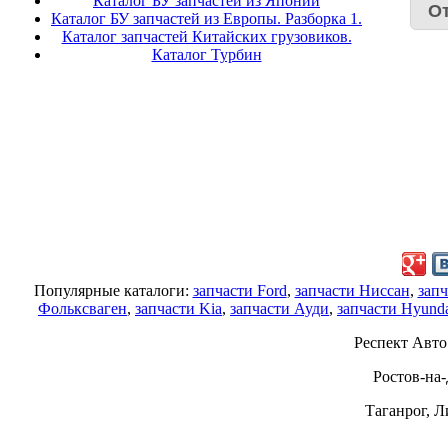
Каталог БУ запчастей из Японии
Каталог БУ запчастей из Европы. Разборка 1.
Каталог запчастей Китайских грузовиков.
Каталог Турбин
Популярные каталоги:
запчасти Ford
,
запчасти Ниссан
,
запч
Фольксваген
,
запчасти Kia
,
запчасти Ауди
,
запчасти Hyund
Респект Авто
Ростов-на-Д
Таганрог, Л