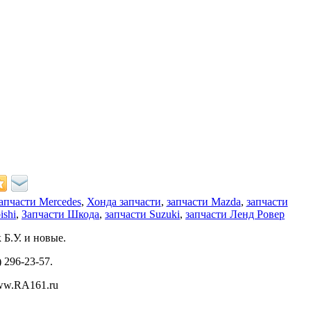
апчасти Mercedes
,
Хонда запчасти
,
запчасти Mazda
,
запчасти
ishi
,
Запчасти Шкода
,
запчасти Suzuki
,
запчасти Ленд Ровер
Б.У. и новые.
) 296-23-57.
www.RA161.ru