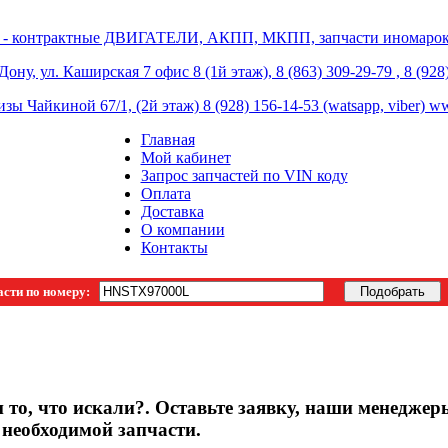
 - контрактные ДВИГАТЕЛИ, АКПП, МКПП, запчасти иномарок 
ону, ул. Каширская 7 офис 8 (1й этаж), 8 (863) 309-29-79 , 8 (928
изы Чайкиной 67/1, (2й этаж) 8 (928) 156-14-53 (watsapp, viber) 
Главная
Мой кабинет
Запрос запчастей по VIN коду
Оплата
Доставка
О компании
Контакты
асти по номеру:
 то, что искали?. Оставьте заявку, наши менеджер
 необходимой запчасти.