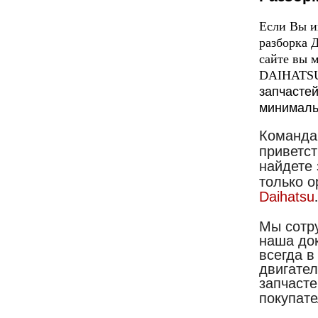
Если Вы и
разборка 
сайте вы 
DAIHATS
запчасте
минималь
Команда
приветст
найдете 
только 
Daihatsu
Мы сотр
наша док
всегда в
двигате
запчасте
покупат