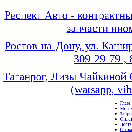
Респект Авто - контрак
запчасти ином
Ростов-на-Дону, ул. Кашир
309-29-79 , 
Таганрог, Лизы Чайкиной 67
(watsapp, vi
Главн
Мой к
Запро
Опла
Доста
О ко