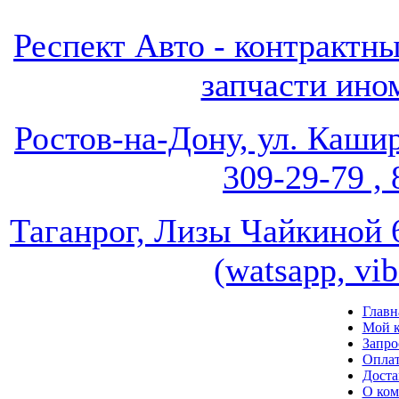
Респект Авто - контрак
запчасти ином
Ростов-на-Дону, ул. Кашир
309-29-79 , 
Таганрог, Лизы Чайкиной 67
(watsapp, vi
Главн
Мой к
Запро
Опла
Доста
О ко