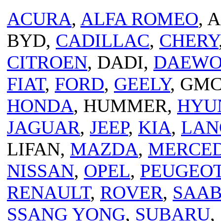
ACURA
,
ALFA ROMEO
, 
BYD,
CADILLAC
,
CHERY
CITROEN
, DADI,
DAEW
FIAT
,
FORD
,
GEELY
, GM
HONDA
, HUMMER,
HYU
JAGUAR
,
JEEP
,
KIA
,
LAN
LIFAN,
MAZDA
,
MERCED
NISSAN
,
OPEL
,
PEUGEO
RENAULT
,
ROVER
,
SAA
SSANG YONG
,
SUBARU
,