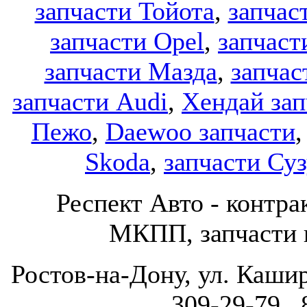
запчасти Тойота
,
запчас
запчасти Opel
,
запчаст
запчасти Мазда
,
запчас
запчасти Audi
,
Хендай зап
Пежо
,
Daewoo запчасти
Skoda
,
запчасти Су
Респект Авто - конт
МКПП, запчасти и
Ростов-на-Дону, ул. Кашир
309-29-79 , 