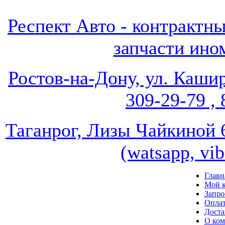
Респект Авто - контрак
запчасти ином
Ростов-на-Дону, ул. Кашир
309-29-79 , 
Таганрог, Лизы Чайкиной 67
(watsapp, vi
Главн
Мой к
Запро
Опла
Доста
О ко