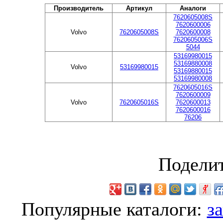
Производитель
Артикул
Аналоги
7620605008S
7620600006
Volvo
7620605008S
7620600008
7620605006S
5044
53169980015
53169880008
Volvo
53169980015
53169880015
53169980008
7620605016S
7620600009
Volvo
7620605016S
7620600013
7620600016
76206
Поделит
Популярные каталоги:
з